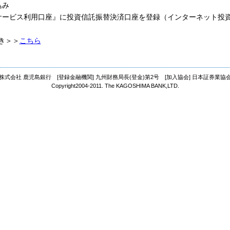
込み
サービス利用口座』に投資信託振替決済口座を登録（インターネット投
き＞＞
こちら
株式会社 鹿児島銀行 [登録金融機関] 九州財務局長(登金)第2号 [加入協会] 日本証券業協
Copyright2004-2011. The KAGOSHIMA BANK,LTD.