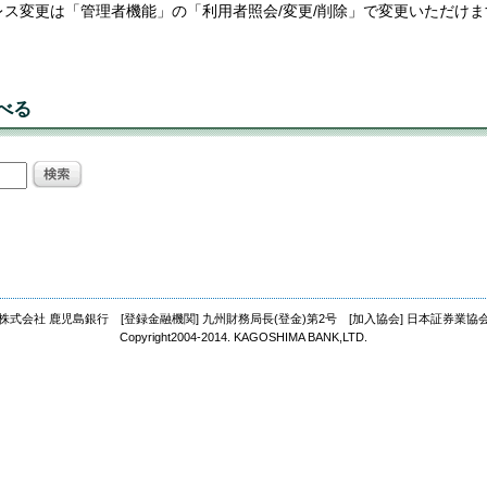
レス変更は「管理者機能」の「利用者照会/変更/削除」で変更いただけま
べる
株式会社 鹿児島銀行 [登録金融機関] 九州財務局長(登金)第2号 [加入協会] 日本証券業協
Copyright2004-2014. KAGOSHIMA BANK,LTD.