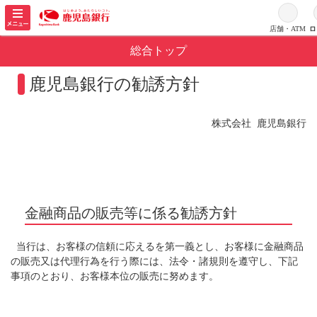
メ
ニ
店舗・ATM
ロ
ロ
ュ
総合トップ
ー
を
鹿児島銀行の勧誘方針
開
く
株式会社 鹿児島銀行
金融商品の販売等に係る勧誘方針
当行は、お客様の信頼に応えるを第一義とし、お客様に金融商品
の販売又は代理行為を行う際には、法令・諸規則を遵守し、下記
事項のとおり、お客様本位の販売に努めます。