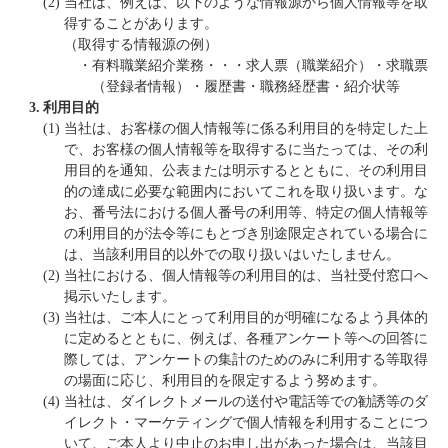
(2)
当社は、例えば、以下のような情報源から個人情報等を取
得することがあります。
（取得する情報源の例）
・
有料職業紹介業務・・・求人票（職業紹介）・求職票
（登録者情報）・履歴書・職務経歴書・紹介状等
3.
利用目的
(1)
当社は、お客様の個人情報等に係る利用目的を特定した上
で、お客様の個人情報等を取得するに当たっては、その利
用目的を通知、公表または明示するとともに、その利用目
的の達成に必要な範囲内においてこれを取り扱います。な
お、番号法における個人番号の利用等、特定の個人情報等
の利用目的が法令等にもとづき別途限定されている場合に
は、当該利用目的以外での取り扱いはいたしません。
(2)
当社における、個人情報等の利用目的は、当社受付窓口へ
掲示いたします。
(3)
当社は、ご本人にとって利用目的が明確になるよう具体的
に定めるとともに、例えば、各種アンケート等への回答に
際しては、アンケートの集計のためのみに利用する等取得
の場面に応じ、利用目的を限定するよう努めます。
(4)
当社は、ダイレクトメールの送付や電話等での勧誘等のダ
イレクト・マーケティングで個人情報を利用することにつ
いて、ご本人より中止のお申し出があった場合は、当該目