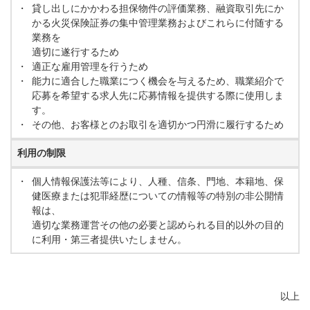
・
貸し出しにかかわる担保物件の評価業務、融資取引先にか
かる火災保険証券の集中管理業務およびこれらに付随する
業務を
適切に遂行するため
・
適正な雇用管理を行うため
・
能力に適合した職業につく機会を与えるため、職業紹介で
応募を希望する求人先に応募情報を提供する際に使用しま
す。
・
その他、お客様とのお取引を適切かつ円滑に履行するため
利用の制限
・
個人情報保護法等により、人種、信条、門地、本籍地、保
健医療または犯罪経歴についての情報等の特別の非公開情
報は、
適切な業務運営その他の必要と認められる目的以外の目的
に利用・第三者提供いたしません。
以上