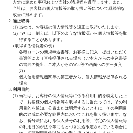
方針に定めた事項および当社の諸規程を遵守します。また、
当社は、お客様の個人情報等の取り扱い等について継続的な
改善に努めます。
2.
適正取得
(1)
当社は、お客様の個人情報等を適正に取得いたします。
(2)
当社は、例えば、以下のような情報源から個人情報等を取
得することがあります。
（取得する情報源の例）
・
各種ローンの新規申込書等、お客様に記入・提出いただく
書類等により直接提供される場合（ご本人からの申込書等
の書面の提出、ご本人からのWeb等の画面へのデータ入
力）
・
個人信用情報機関等の第三者から、個人情報が提供される
場合
3.
利用目的
(1)
当社は、お客様の個人情報等に係る利用目的を特定した上
で、お客様の個人情報等を取得するに当たっては、その利
用目的を通知、公表または明示するとともに、その利用目
的の達成に必要な範囲内においてこれを取り扱います。な
お、番号法における個人番号の利用等、特定の個人情報等
の利用目的が法令等にもとづき別途限定されている場合に