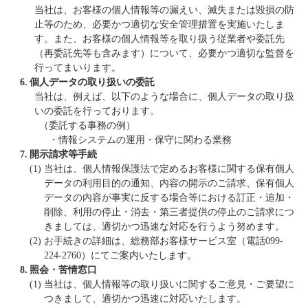
当社は、お客様の個人情報等の漏えい、滅失または毀損の防
止等のため、必要かつ適切な安全管理措置を実施いたしま
す。また、お客様の個人情報等を取り扱う従業者や委託先
（再委託先等も含みます）について、必要かつ適切な監督を
行ってまいります。
6.
個人データの取り扱いの委託
当社は、例えば、以下のような場合に、個人データの取り扱
いの委託を行っております。
（委託する事務の例）
・
情報システムの運用・保守に関わる業務
7.
開示請求等手続
(1)
当社は、個人情報保護法で定めるお客様に関する保有個人
データの利用目的の通知、内容の開示のご請求、保有個人
データの内容が事実に反する場合等における訂正・追加・
削除、利用の停止・消去・第三者提供の停止のご請求につ
きましては、適切かつ迅速な対応を行うよう努めます。
(2)
お手続きの詳細は、総務部お客様サービス室（電話099-
224-2760）にてご案内いたします。
8.
照会・苦情窓口
(1)
当社は、個人情報等の取り扱いに関するご意見・ご要望に
つきまして、適切かつ迅速に対応いたします。