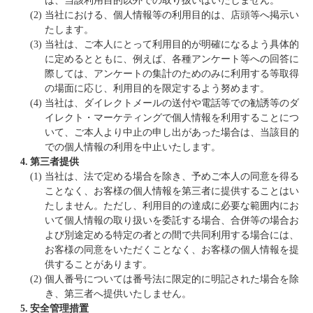
は、当該利用目的以外での取り扱いはいたしません。
(2)
当社における、個人情報等の利用目的は、店頭等へ掲示い
たします。
(3)
当社は、ご本人にとって利用目的が明確になるよう具体的
に定めるとともに、例えば、各種アンケート等への回答に
際しては、アンケートの集計のためのみに利用する等取得
の場面に応じ、利用目的を限定するよう努めます。
(4)
当社は、ダイレクトメールの送付や電話等での勧誘等のダ
イレクト・マーケティングで個人情報を利用することにつ
いて、ご本人より中止の申し出があった場合は、当該目的
での個人情報の利用を中止いたします。
4.
第三者提供
(1)
当社は、法で定める場合を除き、予めご本人の同意を得る
ことなく、お客様の個人情報を第三者に提供することはい
たしません。ただし、利用目的の達成に必要な範囲内にお
いて個人情報の取り扱いを委託する場合、合併等の場合お
よび別途定める特定の者との間で共同利用する場合には、
お客様の同意をいただくことなく、お客様の個人情報を提
供することがあります。
(2)
個人番号については番号法に限定的に明記された場合を除
き、第三者へ提供いたしません。
5.
安全管理措置