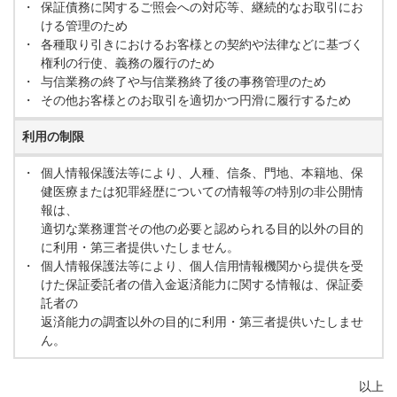
・
保証債務に関するご照会への対応等、継続的なお取引にお
ける管理のため
・
各種取り引きにおけるお客様との契約や法律などに基づく
権利の行使、義務の履行のため
・
与信業務の終了や与信業務終了後の事務管理のため
・
その他お客様とのお取引を適切かつ円滑に履行するため
利用の制限
・
個人情報保護法等により、人種、信条、門地、本籍地、保
健医療または犯罪経歴についての情報等の特別の非公開情
報は、
適切な業務運営その他の必要と認められる目的以外の目的
に利用・第三者提供いたしません。
・
個人情報保護法等により、個人信用情報機関から提供を受
けた保証委託者の借入金返済能力に関する情報は、保証委
託者の
返済能力の調査以外の目的に利用・第三者提供いたしませ
ん。
以上