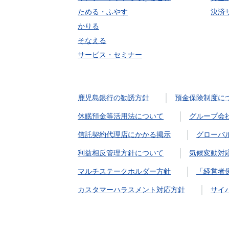
ためる・ふやす
決済
かりる
そなえる
サービス・セミナー
鹿児島銀行の勧誘方針
預金保険制度に
休眠預金等活用法について
グループ会
信託契約代理店にかかる掲示
グローバ
利益相反管理方針について
気候変動対
マルチステークホルダー方針
「経営者
カスタマーハラスメント対応方針
サイ