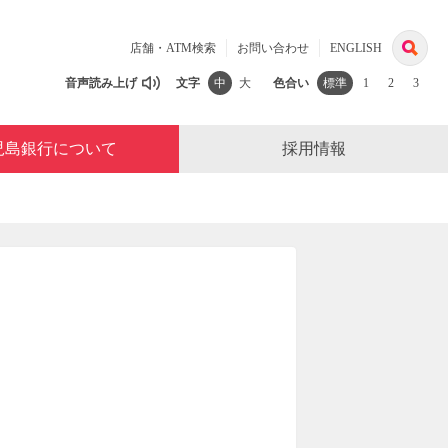
検
店舗・ATM検索
お問い合わせ
ENGLISH
索
音声読み上げ
文字
中
大
色合い
標準
1
2
3
児島銀行について
採用情報