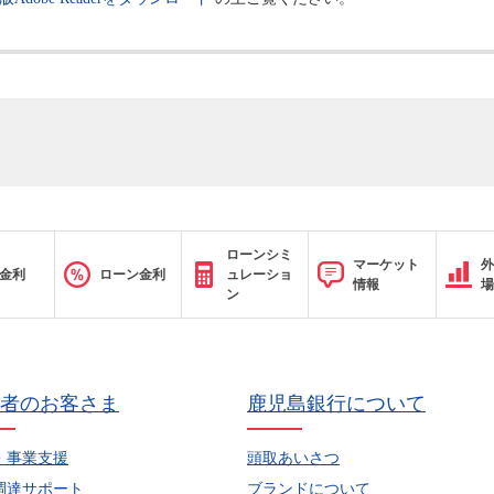
ローンシミ
マーケット
外
金利
ローン金利
ュレーショ
情報
場
ン
者のお客さま
鹿児島銀行について
・事業支援
頭取あいさつ
調達サポート
ブランドについて