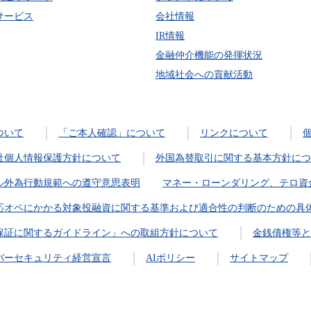
サービス
会社情報
IR情報
金融仲介機能の発揮状況
地域社会への貢献活動
ついて
「ご本人確認」について
リンクについて
社個人情報保護方針について
外国為替取引に関する基本方針につ
ル外為行動規範への遵守意思表明
マネー・ローンダリング、テロ資
応オペにかかる対象投融資に関する基準および適合性の判断のための具
保証に関するガイドライン」への取組方針について
金銭債権等と
バーセキュリティ経営宣言
AIポリシー
サイトマップ