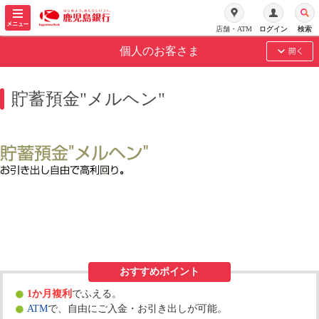
メ
ニ
店舗・ATM
ログイン
ログイン
検索
検索
ュ
個人のお客さま
ー
を
開
貯蓄預金"メルヘン"
く
おすすめポイント
1か月複利
でふえる。
ATM
で、自由にご入金・お引き出しが可能。