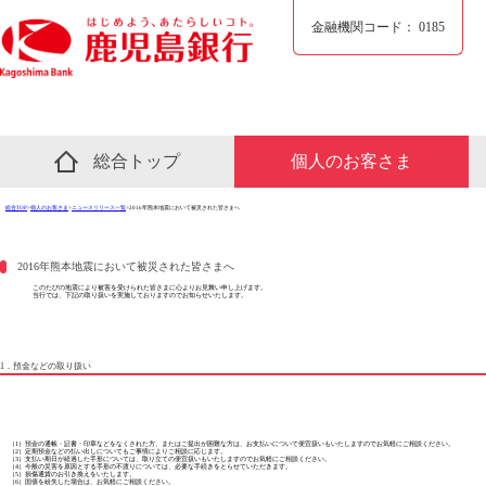
金融機関コード：
0185
総合トップ
個人のお客さま
総合TOP
>
個人のお客さま
>
ニュースリリース一覧
>2016年熊本地震において被災された皆さまへ
2016年熊本地震において被災された皆さまへ
このたびの地震により被害を受けられた皆さまに心よりお見舞い申し上げます。
当行では、下記の取り扱いを実施しておりますのでお知らせいたします。
1．預金などの取り扱い
（1）預金の通帳・証書・印章などをなくされた方、またはご提出が困難な方は、お支払いについて便宜扱いもいたしますのでお気軽にご相談ください。
（2）定期預金などの払い出しについてもご事情によりご相談に応じます。
（3）支払い期日が経過した手形については、取り立ての便宜扱いもいたしますのでお気軽にご相談ください。
（4）今般の災害を原因とする手形の不渡りについては、必要な手続きをとらせていただきます。
（5）損傷通貨のお引き換えをいたします。
（6）国債を紛失した場合は、お気軽にご相談ください。