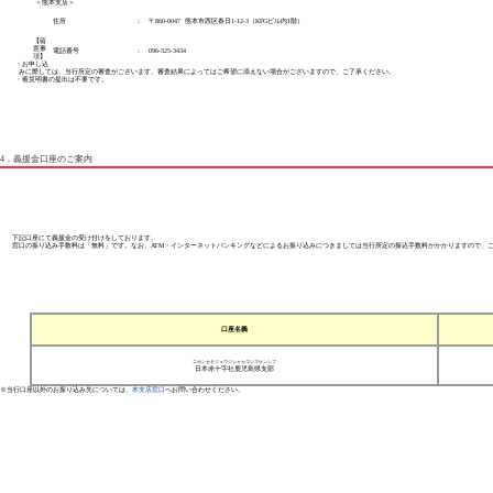
＜熊本支店＞
住所
：
〒860-0047 熊本市西区春日1-12-3（KFGビル内1階）
【留
意事
電話番号
：
096-325-3434
項】
・お申し込
みに際しては、当行所定の審査がございます。審査結果によってはご希望に添えない場合がございますので、ご了承ください。
・罹災明書の提出は不要です。
4．義援金口座のご案内
下記口座にて義援金の受け付けをしております。
窓口の振り込み手数料は「無料」です。なお、ATM・インターネットバンキングなどによるお振り込みにつきましては当行所定の振込手数料がかかりますので、
口座名義
ニホンセキジュウジシャカゴシマケンシブ
日本赤十字社鹿児島県支部
※当行口座以外のお振り込み先については、
本支店窓口
へお問い合わせください。