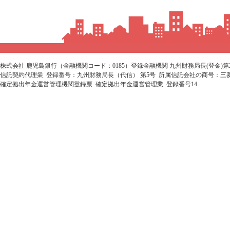
株式会社 鹿児島銀行（金融機関コード：0185）登録金融機関 九州財務局長(登金)第
信託契約代理業 登録番号：九州財務局長（代信） 第5号 所属信託会社の商号：三
確定拠出年金運営管理機関登録票 確定拠出年金運営管理業 登録番号14