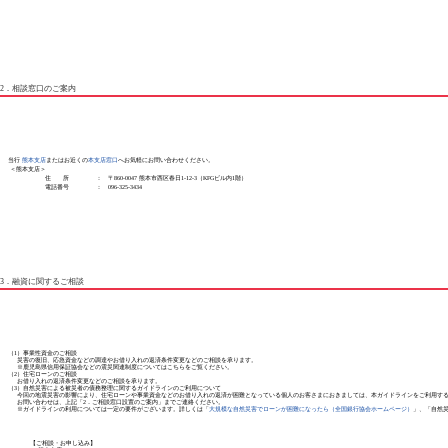
2．相談窓口のご案内
当行
熊本支店
またはお近くの
本支店窓口
へお気軽にお問い合わせください。
＜熊本支店＞
住 所
： 〒860-0047 熊本市西区春日1-12-3（KFGビル内1階）
電話番号
： 096-325-3434
3．融資に関するご相談
（1）事業性資金のご相談
災害の復旧、応急資金などの調達やお借り入れの返済条件変更などのご相談を承ります。
※鹿児島県信用保証協会などの震災関連制度についてはこちらをご覧ください。
（2）住宅ローンのご相談
お借り入れの返済条件変更などのご相談を承ります。
（3）自然災害による被災者の債務整理に関するガイドラインのご利用について
今回の地震災害の影響により、住宅ローンや事業資金などのお借り入れの返済が困難となっている個人のお客さまにおきましては、本ガイドラインをご利用す
お問い合わせは、上記「2．ご相談窓口設置のご案内」までご連絡ください。
※ガイドラインの利用については一定の要件がございます。詳しくは「
大規模な自然災害でローンが困難になったら（全国銀行協会ホームページ）
」、「自然災
【ご相談・お申し込み】