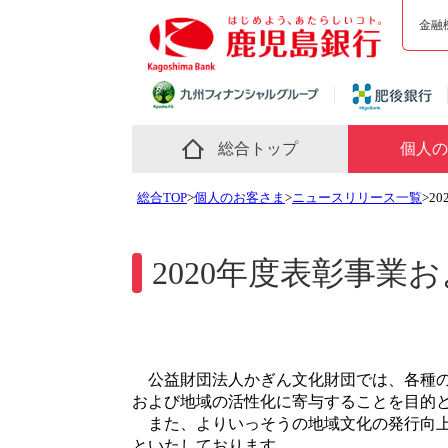
金融
総合トップ
個人の
総合TOP
>
個人のお客さま
>
ニュースリリース一覧
>2
2020年度表彰事業
公益財団法人かぎん文化財団では、各種の
および地域の活性化に寄与することを目的
また、よりいっそうの地域文化の発行向上
といたしております。