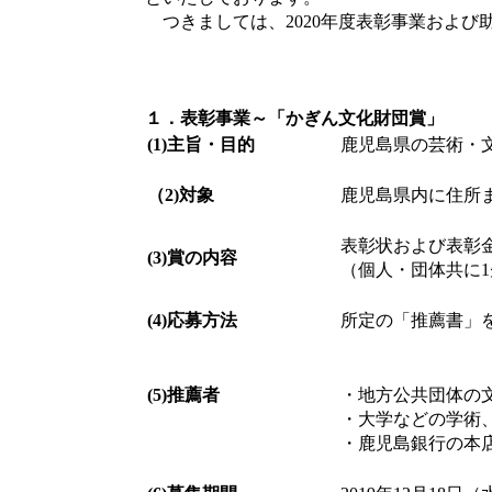
つきましては、2020年度表彰事業および
１．表彰事業～「かぎん文化財団賞」
(1)主旨・目的
鹿児島県の芸術・
（2)対象
鹿児島県内に住所
表彰状および表彰
(3)賞の内容
（個人・団体共に1
(4)応募方法
所定の「推薦書」
(5)推薦者
・地方公共団体の
・大学などの学術
・鹿児島銀行の本