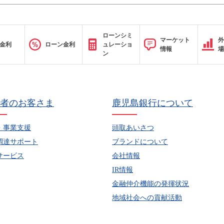
ローンシミ
マーケット
外
金利
ローン金利
ュレーショ
情報
場
ン
者のお客さま
鹿児島銀行について
・事業支援
頭取あいさつ
調達サポート
ブランドについて
サービス
会社情報
IR情報
金融仲介機能の発揮状況
地域社会への貢献活動