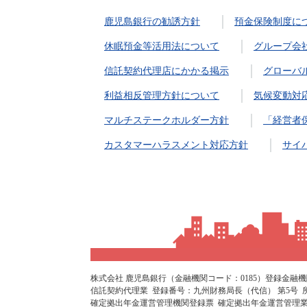
鹿児島銀行の勧誘方針
預金保険制度に
休眠預金等活用法について
グループ会
信託契約代理店にかかる掲示
グローバ
利益相反管理方針について
気候変動対
マルチステークホルダー方針
「経営者
カスタマーハラスメント対応方針
サイ
株式会社 鹿児島銀行（金融機関コード：0185）登録金融機
信託契約代理業 登録番号：九州財務局長（代信） 第5号
確定拠出年金運営管理機関登録票 確定拠出年金運営管理業