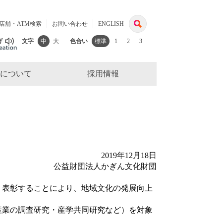
検
店舗・ATM検索
お問い合わせ
ENGLISH
索
げ
文字
中
大
色合い
標準
1
2
3
について
採用情報
2019年12月18日
公益財団法人かぎん文化財団
表彰することにより、地域文化の発展向上
業の調査研究・産学共同研究など）を対象