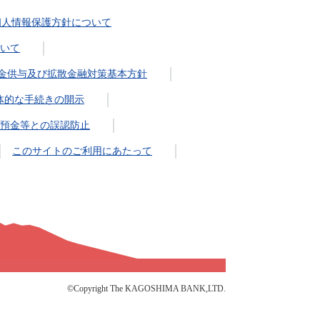
個人情報保護方針について
いて
金供与及び拡散金融対策基本方針
体的な手続きの開示
預金等との誤認防止
このサイトのご利用にあたって
©Copyright The KAGOSHIMA BANK,LTD.