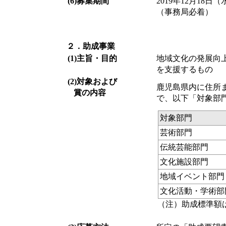
(6)募集期間
2019年12月18日
（事務局必着）
２．助成事業
(1)主旨・目的
地域文化の発展向
を支援するもの
(2)対象および
鹿児島県内に住所ま
賞の内容
で、以下「対象部
対象部門
芸術部門
伝統芸能部門
文化施設部門
地域イベント部門
文化活動・学術部
（注）助成標準額