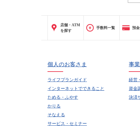
店舗・ATM
手数料一覧
預金
を探す
個人のお客さま
事業
ライフプランガイド
経営
インターネットでできること
資金
ためる・ふやす
決済
かりる
そなえる
サービス・セミナー