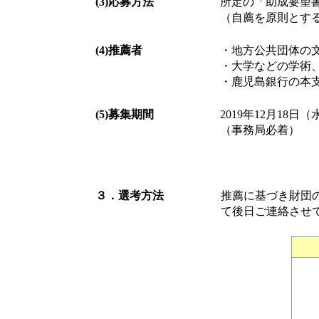
(3)応募方法
所定の「助成要望
（自薦を原則とす
(4)推薦者
・地方公共団体の
・大学などの学術
・鹿児島銀行の本
(5)募集期間
2019年12月18日
（事務局必着）
３．選考方法
推薦に基づき財団
て後日ご連絡させ