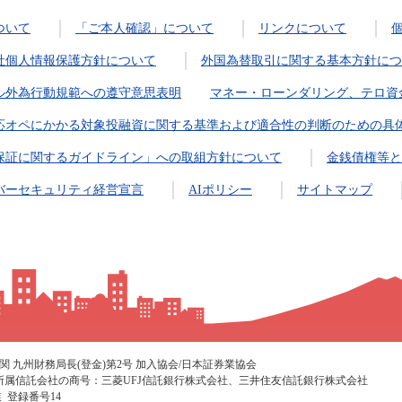
ついて
「ご本人確認」について
リンクについて
社個人情報保護方針について
外国為替取引に関する基本方針につ
ル外為行動規範への遵守意思表明
マネー・ローンダリング、テロ資
応オペにかかる対象投融資に関する基準および適合性の判断のための具
保証に関するガイドライン」への取組方針について
金銭債権等と
バーセキュリティ経営宣言
AIポリシー
サイトマップ
関 九州財務局長(登金)第2号 加入協会/日本証券業協会
 所属信託会社の商号：三菱UFJ信託銀行株式会社、三井住友信託銀行株式会社
 登録番号14