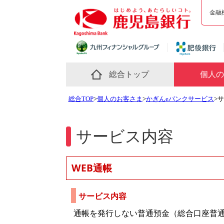
金融
総合トップ
個人の
総合TOP
>
個人のお客さま
>
かぎんeバンクサービス
>
サービス内容
WEB通帳
サービス内容
通帳を発行しない普通預金（総合口座普