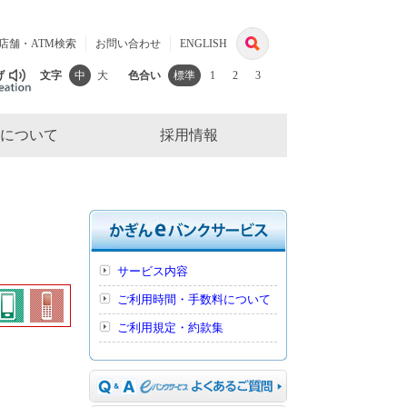
検
店舗・ATM検索
お問い合わせ
ENGLISH
索
げ
文字
中
大
色合い
標準
1
2
3
について
採用情報
サービス内容
ご利用時間・手数料について
ご利用規定・約款集