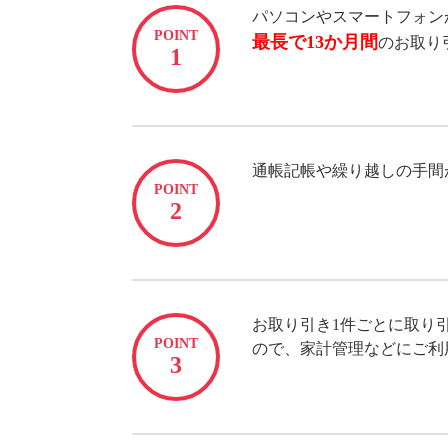
パソコンやスマートフォン
POINT
最長で13か月間
のお取り
1
通帳記帳や繰り越しの手間
POINT
2
お取り引き1件ごとに取り
POINT
ので、家計管理などにご利
3