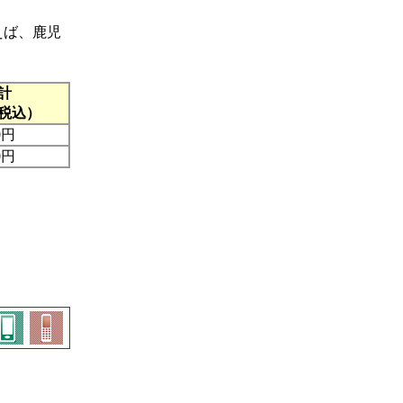
えば、鹿児
計
税込）
0円
0円
。