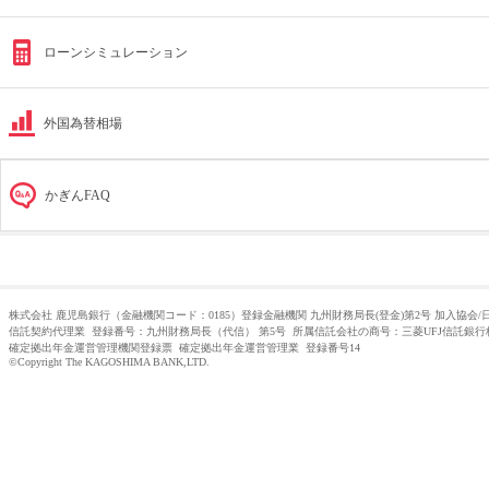
ローンシミュレーション
外国為替相場
かぎんFAQ
株式会社 鹿児島銀行（金融機関コード：0185）登録金融機関 九州財務局長(登金)第2号 加入協会
信託契約代理業 登録番号：九州財務局長（代信） 第5号 所属信託会社の商号：三菱UFJ信託銀
確定拠出年金運営管理機関登録票 確定拠出年金運営管理業 登録番号14
©Copyright The KAGOSHIMA BANK,LTD.