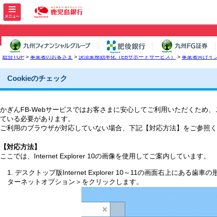
メ
ニ
ュ
ー
を
総合TOP
>
事業者のお客さま
>
決済業務効率化（EBサポートサービス）
>
事業者向けイ
開
く
Cookieのチェック
かぎんFB-Webサービスではお客さまに安心してご利用いただくため、
ている必要があります。
ご利用のブラウザが対応していない場合、下記【対応方法】をご参照く
【対応方法】
ここでは、Internet Explorer 10の画像を使用してご案内しています。
1. デスクトップ版Internet Explorer 10～11の画面右上
ターネットオプション＞をクリックします。