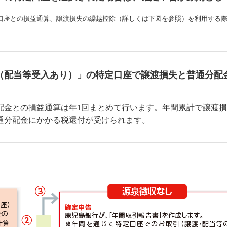
口座との損益通算、譲渡損失の繰越控除（詳しくは下図を参照）を利用する
（配当等受入あり）」の特定口座で譲渡損失と普通分配
配金との損益通算は年1回まとめて行います。年間累計で譲渡
通分配金にかかる税還付が受けられます。