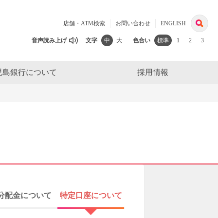
検
店舗・ATM検索
お問い合わせ
ENGLISH
索
音声読み上げ
文字
中
大
色合い
標準
1
2
3
児島銀行について
採用情報
分配金について
特定口座について